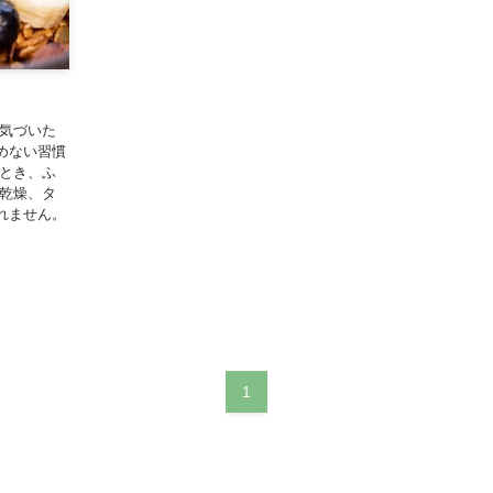
、気づいた
めない習慣
たとき、ふ
や乾燥、タ
れません。
1