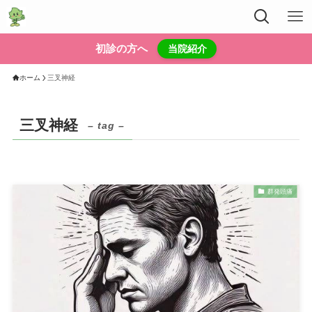
初診の方へ
当院紹介
ホーム
三叉神経
三叉神経
– tag –
群発頭痛