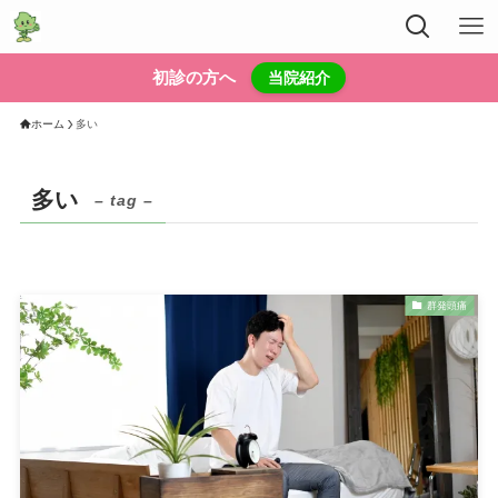
初診の方へ
当院紹介
ホーム
多い
多い
– tag –
群発頭痛