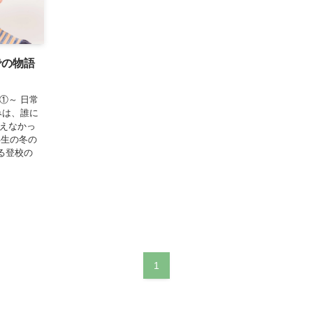
での物語
①～ 日常
痛みは、誰に
見えなかっ
年生の冬の
る登校の
1