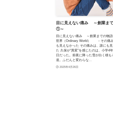
目に見えない痛み ～創業ま
①～
目に見えない痛み ～創業までの物語
世界（Ordinary World） －その
も見えなかった その痛みは、誰にも
た 久保が“異変”を感じたのは、小学4
日だった。前夜に降った雪が白く積も
道。ふだんと変わらな...
2025年4月26日