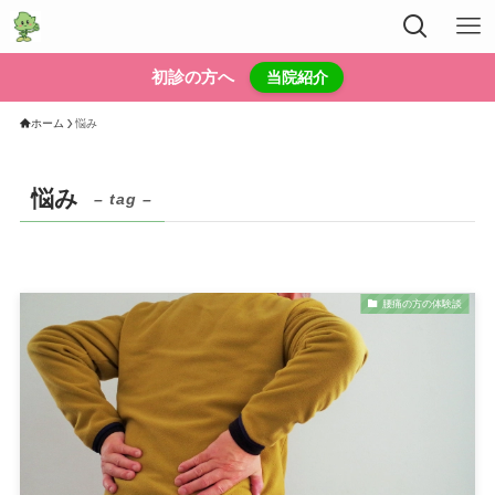
初診の方へ
当院紹介
ホーム
悩み
悩み
– tag –
腰痛の方の体験談