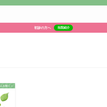
初診の方へ
当院紹介
ズムを解く～