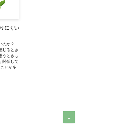
りにくい
いのか？
感じるとき
思うときも
が関係して
うことが多
1