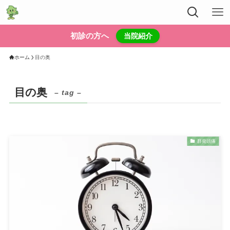
初診の方へ
当院紹介
ホーム
目の奥
目の奥
– tag –
群発頭痛