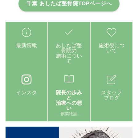
千葉 あしたば整骨院TOPページへ
最新情報
あしたば整
施術後につ
骨院の
いて
施術につい
て
インスタ
院長の歩み
スタッフ
と
ブログ
治療への想
い
– 創業物語 –