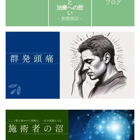
と
ブログ
治療への想
い
– 創業物語 –